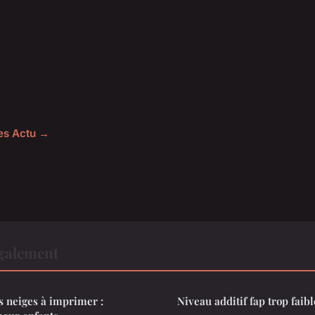
les Actu →
également
s neiges à imprimer :
Niveau additif fap trop faibl