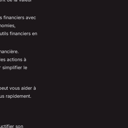
fs financiers avec
onomies,
tils financiers en
inancière.
es actions à
simplifier le
peut vous aider à
lus rapidement.
uctifier son