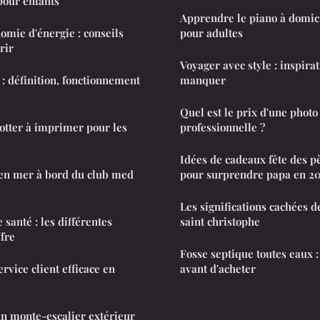
pour enfants
Apprendre le piano à domici
nomie d'énergie : conseils
pour adultes
rir
Voyager avec style : inspira
 : définition, fonctionnement
manquer
Quel est le prix d'une photo 
otter à imprimer pour les
professionnelle ?
Idées de cadeaux fête des p
 en mer à bord du club med
pour surprendre papa en 2
Les significations cachées d
santé : les différentes
saint christophe
ffre
Fosse septique toutes eaux :
rvice client efficace en
avant d'acheter
'un monte-escalier extérieur