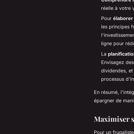
réelle à votre 
Pour
élaborer
les principes 
l'investisseme
ligne pour rédu
La
planificati
Envisagez des 
dividendes, et
processus d'in
En résumé, l'inté
épargner de maniè
Maximiser se
Pour un frugalist