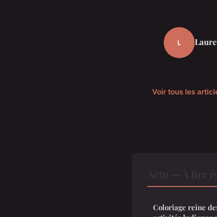
Laure
L
Voir tous les artic
Actu — À lire 
Coloriage reine de