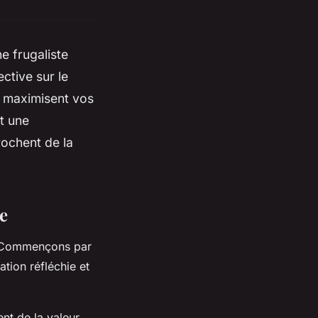
e frugaliste
ctive sur le
s maximisent vos
t une
rochent de la
ne
e. Commençons par
tion réfléchie et
nt de la valeur