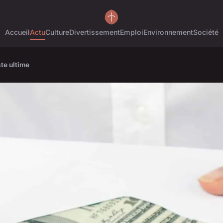
Accueil
Actu
Culture
Divertissement
Emploi
Environnement
Société
ste ultime