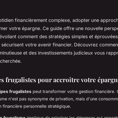
otidien financièrement complexe, adopter une approch
mer votre épargne. Ce guide offre une nouvelle perspe
dévoilant comment des stratégies simples et éprouvée
 sécurisent votre avenir financier. Découvrez commen
 minutieuse et des investissements judicieux vous rapp
recherchée.
s frugalistes pour accroître votre éparg
ipes frugalistes
peut transformer votre gestion financièr
lisme n'est pas synonyme de privation, mais d'une consomma
n financière personnelle stratégique.
e frugalisme
implique de prioriser les dépenses qui apporte