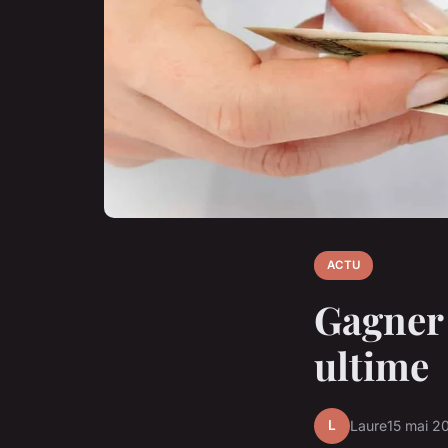
ACTU
Gagner d
ultime
L
Laure
15 mai 2