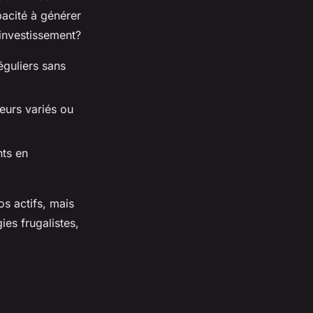
pacité à générer
'investissement?
éguliers sans
teurs variés ou
nts en
s actifs, mais
ies frugalistes,